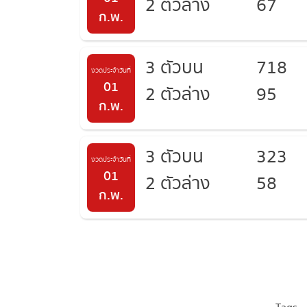
2 ตัวล่าง
67
ก.พ.
3 ตัวบน
718
งวดประจำวันที่
01
2 ตัวล่าง
95
ก.พ.
3 ตัวบน
323
งวดประจำวันที่
01
2 ตัวล่าง
58
ก.พ.