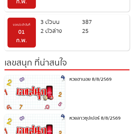
ก.พ.
ถ่ายทอดสดหวยญีปุ่น
ถ่ายทอดสดหวยไต้หวัน
3 ตัวบน
387
งวดประจำวันที่
2 ตัวล่าง
25
01
ถ่ายทอดสดหวยกัมพูชา
ก.พ.
หวยหุ้นสด
เลขสนุก ที่น่าสนใจ
หวยหุ้นไทย เย็น
หวยฮานอย 8/8/2569
หวยหุ้นเกาหลี
หวยหุ้นนิเคอิ เช้า
หวยลาวซุปเปอร์ 8/8/2569
หวยหุ้นนิเคอิ บ่าย