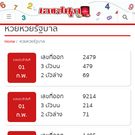
×
☰
หวยหวยรัฐบาล
หน้าหลัก
Home
หวยหวยรัฐบาล
เลขเด็ด
เลขที่ออก
2479
ตรวจเลขสนุก
งวดประจำวันที่
3 ตัวบน
479
01
2 ตัวล่าง
69
ก.พ.
เลขสนุกมงคล
เลขสนุกคนดัง
เลขที่ออก
9214
งวดประจำวันที่
3 ตัวบน
214
01
เลขสนุกความเชื่อ
2 ตัวล่าง
71
ก.พ.
หวยสด