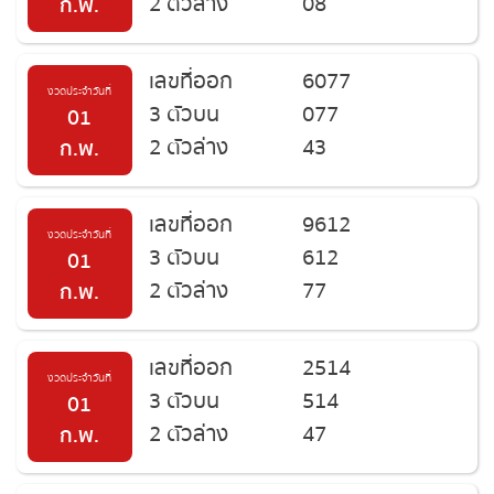
2 ตัวล่าง
08
ก.พ.
ถ่ายทอดสดหวยญีปุ่น
ถ่ายทอดสดหวยไต้หวัน
เลขที่ออก
6077
งวดประจำวันที่
3 ตัวบน
077
01
ถ่ายทอดสดหวยกัมพูชา
2 ตัวล่าง
43
ก.พ.
หวยหุ้นสด
เลขที่ออก
9612
งวดประจำวันที่
3 ตัวบน
612
หวยหุ้นไทย เย็น
01
2 ตัวล่าง
77
ก.พ.
หวยหุ้นเกาหลี
เลขที่ออก
2514
หวยหุ้นนิเคอิ เช้า
งวดประจำวันที่
3 ตัวบน
514
01
2 ตัวล่าง
47
ก.พ.
หวยหุ้นนิเคอิ บ่าย