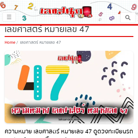
×
☰
เลขศาสตร์ หมายเลข 47
หน้าหลัก
Home
เลขศาสตร์ หมายเลข 47
เลขเด็ด
ตรวจเลขสนุก
เลขสนุกมงคล
เลขสนุกคนดัง
เลขสนุกความเชื่อ
หวยสด
ความหมาย เลขศาสตร์ หมายเลข 47 ดูดวงทะเบียนรถ