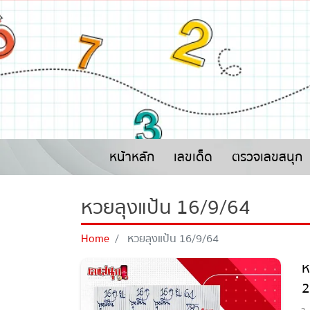
หน้าหลัก
เลขเด็ด
ตรวจเลขสนุก
หวยลุงแป้น 16/9/64
Home
หวยลุงแป้น 16/9/64
ห
2