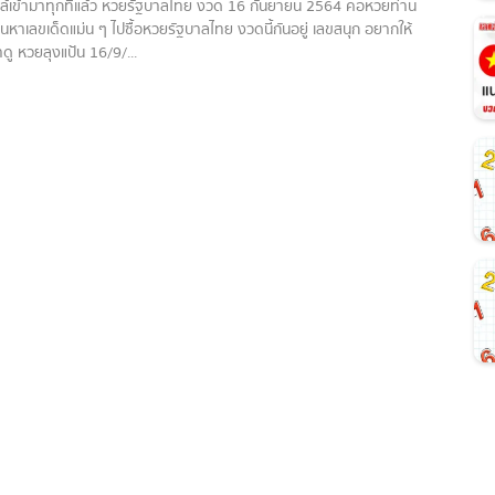
กล้เข้ามาทุกทีแล้ว หวยรัฐบาลไทย งวด 16 กันยายน 2564 คอหวยท่าน
นหาเลขเด็ดแม่น ๆ ไปซื้อหวยรัฐบาลไทย งวดนี้กันอยู่ เลขสนุก อยากให้
ดู หวยลุงแป้น 16/9/...