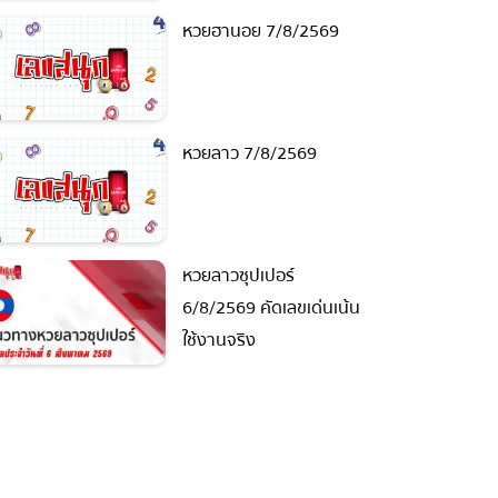
หวยฮานอย 7/8/2569
หวยลาว 7/8/2569
หวยลาวซุปเปอร์
6/8/2569 คัดเลขเด่นเน้น
ใช้งานจริง