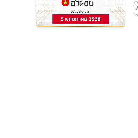
อ
ได
อั