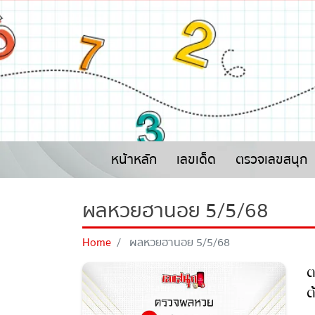
หน้าหลัก
เลขเด็ด
ตรวจเลขสนุก
ผลหวยฮานอย 5/5/68
Home
ผลหวยฮานอย 5/5/68
ต
ต