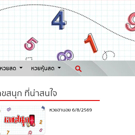
หวยสด
หวยหุ้นสด
ลขสนุก ที่น่าสนใจ
หวยฮานอย 6/8/2569