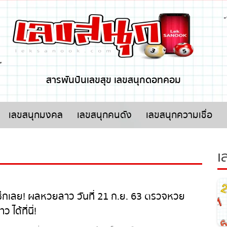
สารพันปันเลขสุข เลขสนุกดอทคอม
เลขสนุกมงคล
เลขสนุกคนดัง
เลขสนุกความเชื่อ
เ
ช็กเลย! ผลหวยลาว วันที่ 21 ก.ย. 63 ตรวจหวย
าว ได้ที่นี่!