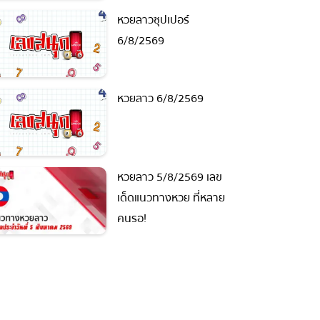
หวยลาวซุปเปอร์
6/8/2569
หวยลาว 6/8/2569
หวยลาว 5/8/2569 เลข
เด็ดแนวทางหวย ที่หลาย
คนรอ!