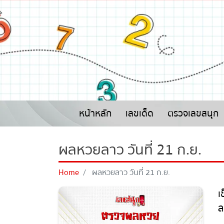
หน้าหลัก
เลขเด็ด
ตรวจเลขสนุก
ผลหวยลาว วันที่ 21 ก.ย.
Home
ผลหวยลาว วันที่ 21 ก.ย.
เ
ล