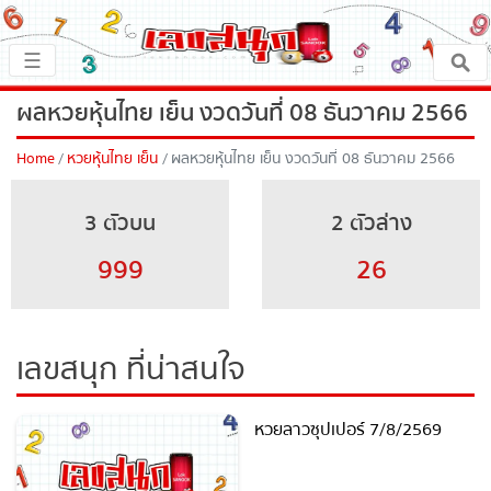
×
☰
หน้าหลัก
ผลหวยหุ้นไทย เย็น งวดวันที่ 08 ธันวาคม 2566
เลขเด็ด
Home
หวยหุ้นไทย เย็น
ผลหวยหุ้นไทย เย็น งวดวันที่ 08 ธันวาคม 2566
ตรวจเลขสนุก
3 ตัวบน
2 ตัวล่าง
999
26
เลขสนุกมงคล
เลขสนุกคนดัง
เลขสนุก ที่น่าสนใจ
เลขสนุกความเชื่อ
หวยลาวซุปเปอร์ 7/8/2569
หวยสด