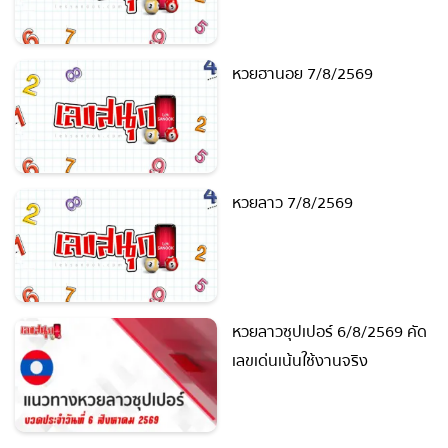
ถ่ายทอดสดหวยรัฐบาล
หวยฮานอย 7/8/2569
ถ่ายทอดสดหวยออมสิน
ถ่ายทอดสดหวย ธกส.
ถ่ายทอดสดหวยลาว
หวยลาว 7/8/2569
ถ่ายทอดสดหวยลาว ซุปเปอร์
ถ่ายทอดสดหวยฮานอย
หวยลาวซุปเปอร์ 6/8/2569 คัด
ถ่ายทอดสดหวยฮานอยพิเศษ
เลขเด่นเน้นใช้งานจริง
ถ่ายทอดสดหวยมาเลย์