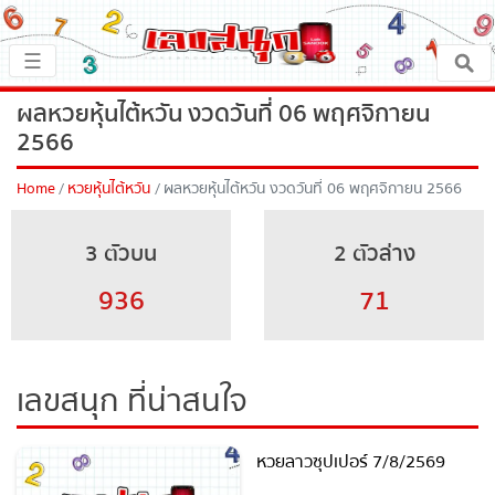
×
☰
หน้าหลัก
ผลหวยหุ้นไต้หวัน งวดวันที่ 06 พฤศจิกายน
2566
เลขเด็ด
Home
หวยหุ้นไต้หวัน
ผลหวยหุ้นไต้หวัน งวดวันที่ 06 พฤศจิกายน 2566
ตรวจเลขสนุก
3 ตัวบน
2 ตัวล่าง
เลขสนุกมงคล
936
71
เลขสนุกคนดัง
เลขสนุก ที่น่าสนใจ
เลขสนุกความเชื่อ
หวยลาวซุปเปอร์ 7/8/2569
หวยสด