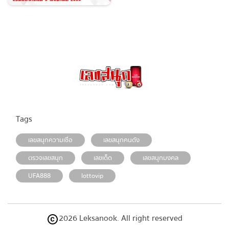
ถ่ายทอดสดหวยญีปุ่น
ถ่ายทอดสดหวยไต้หวัน
ถ่ายทอดสดหวยกัมพูชา
หวยหุ้นสด
Tags
หวยหุ้นไทย เย็น
เลขสนุกความเชื่อ
เลขสนุกคนดัง
หวยหุ้นเกาหลี
ตรวจเลขสนุก
เลขเด็ด
เลขสนุกมงคล
หวยหุ้นนิเคอิ เช้า
UFA888
lottovip
หวยหุ้นนิเคอิ บ่าย
2026 Leksanook. All right reserved