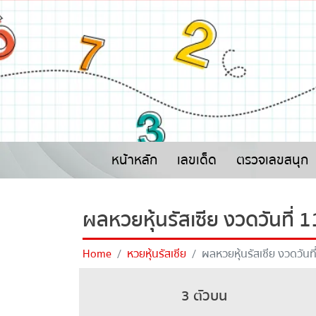
หน้าหลัก
เลขเด็ด
ตรวจเลขสนุก
ผลหวยหุ้นรัสเซีย งวดวันที่
Home
หวยหุ้นรัสเซีย
ผลหวยหุ้นรัสเซีย งวดวัน
3 ตัวบน