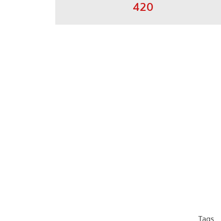
420
Tags