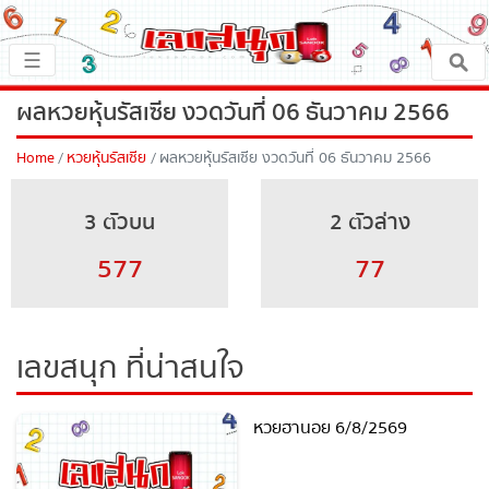
×
☰
หน้าหลัก
ผลหวยหุ้นรัสเซีย งวดวันที่ 06 ธันวาคม 2566
เลขเด็ด
Home
หวยหุ้นรัสเซีย
ผลหวยหุ้นรัสเซีย งวดวันที่ 06 ธันวาคม 2566
ตรวจเลขสนุก
3 ตัวบน
2 ตัวล่าง
577
77
เลขสนุกมงคล
เลขสนุกคนดัง
เลขสนุก ที่น่าสนใจ
เลขสนุกความเชื่อ
หวยฮานอย 6/8/2569
หวยสด