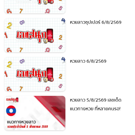
ถ่ายทอดสดหวยรัฐบาล
หวยลาวซุปเปอร์ 6/8/2569
ถ่ายทอดสดหวยออมสิน
ถ่ายทอดสดหวย ธกส.
ถ่ายทอดสดหวยลาว
หวยลาว 6/8/2569
ถ่ายทอดสดหวยลาว ซุปเปอร์
ถ่ายทอดสดหวยฮานอย
หวยลาว 5/8/2569 เลขเด็ด
ถ่ายทอดสดหวยฮานอยพิเศษ
แนวทางหวย ที่หลายคนรอ!
ถ่ายทอดสดหวยมาเลย์