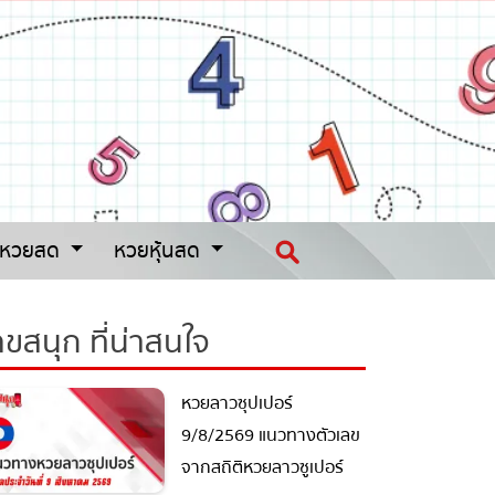
หวยสด
หวยหุ้นสด
ลขสนุก ที่น่าสนใจ
หวยลาวซุปเปอร์
9/8/2569 แนวทางตัวเลข
จากสถิติหวยลาวซูเปอร์