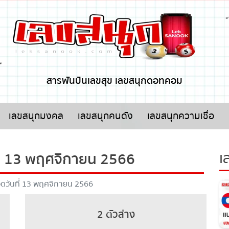
สารพันปันเลขสุข เลขสนุกดอทคอม
เลขสนุกมงคล
เลขสนุกคนดัง
เลขสนุกความเชื่อ
เ
นที่ 13 พฤศจิกายน 2566
งวดวันที่ 13 พฤศจิกายน 2566
2 ตัวล่าง