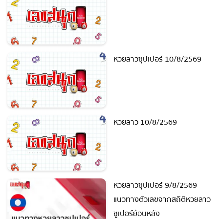
ถ่ายทอดสดหวยรัฐบาล
ถ่ายทอดสดหวยออมสิน
หวยลาวซุปเปอร์ 10/8/2569
ถ่ายทอดสดหวย ธกส.
ถ่ายทอดสดหวยลาว
ถ่ายทอดสดหวยลาว ซุปเปอร์
หวยลาว 10/8/2569
ถ่ายทอดสดหวยฮานอย
ถ่ายทอดสดหวยฮานอยพิเศษ
หวยลาวซุปเปอร์ 9/8/2569
แนวทางตัวเลขจากสถิติหวยลาว
ถ่ายทอดสดหวยมาเลย์
ซูเปอร์ย้อนหลัง