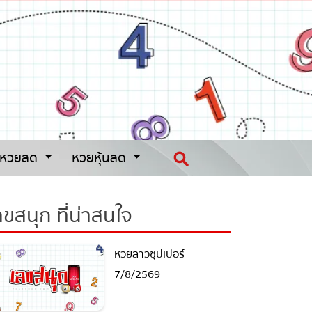
หวยสด
หวยหุ้นสด
ลขสนุก ที่น่าสนใจ
หวยลาวซุปเปอร์
7/8/2569