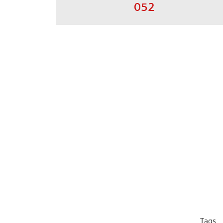
052
Tags