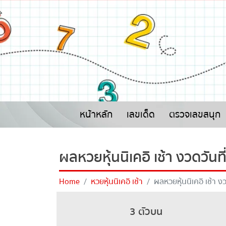
หน้าหลัก
เลขเด็ด
ตรวจเลขสนุก
ผลหวยหุ้นนิเคอิ เช้า งวดวั
Home
หวยหุ้นนิเคอิ เช้า
ผลหวยหุ้นนิเคอิ เช้า 
3 ตัวบน