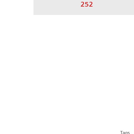
252
Tags