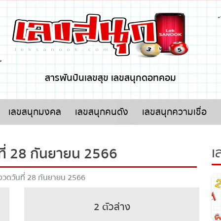
สารพันปันเลขสุข เลขสนุกดอทคอม
เลขสนุกมงคล
เลขสนุกคนดัง
เลขสนุกความเชื่อ
เ
นที่ 28 กันยายน 2566
 งวดวันที่ 28 กันยายน 2566
2 ตัวล่าง