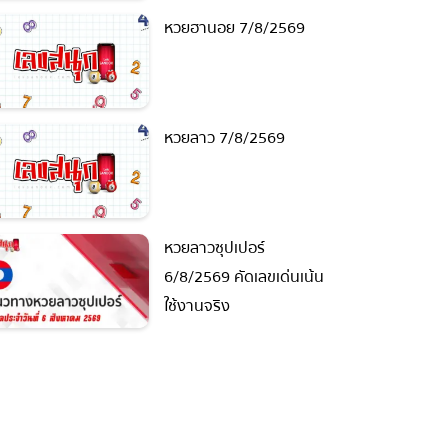
หวยฮานอย 7/8/2569
หวยลาว 7/8/2569
หวยลาวซุปเปอร์
6/8/2569 คัดเลขเด่นเน้น
ใช้งานจริง