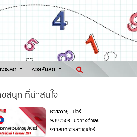
หวยสด
หวยหุ้นสด
ลขสนุก ที่น่าสนใจ
หวยลาวซุปเปอร์
9/8/2569 แนวทางตัวเลข
จากสถิติหวยลาวซูเปอร์