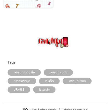
ถ่ายทอดสดหวยญีปุ่น
ถ่ายทอดสดหวยไต้หวัน
ถ่ายทอดสดหวยกัมพูชา
หวยหุ้นสด
หวยหุ้นไทย เย็น
Tags
หวยหุ้นเกาหลี
เลขสนุกความเชื่อ
เลขสนุกคนดัง
ตรวจเลขสนุก
เลขเด็ด
เลขสนุกมงคล
หวยหุ้นนิเคอิ เช้า
UFA888
lottovip
หวยหุ้นนิเคอิ บ่าย