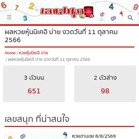
×
☰
หน้าหลัก
ผลหวยหุ้นนิเคอิ บ่าย งวดวันที่ 11 ตุลาคม
2566
เลขเด็ด
Home
หวยหุ้นนิเคอิ บ่าย
ผลหวยหุ้นนิเคอิ บ่าย งวดวันที่ 11 ตุลาคม 2566
ตรวจเลขสนุก
3 ตัวบน
2 ตัวล่าง
เลขสนุกมงคล
651
98
เลขสนุกคนดัง
เลขสนุกความเชื่อ
เลขสนุก ที่น่าสนใจ
หวยสด
หวยฮานอย 8/8/2569