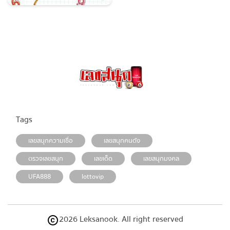
ถ่ายทอดสดหวยญีปุ่น
ถ่ายทอดสดหวยไต้หวัน
ถ่ายทอดสดหวยกัมพูชา
หวยหุ้นสด
Tags
หวยหุ้นไทย เย็น
เลขสนุกความเชื่อ
เลขสนุกคนดัง
หวยหุ้นเกาหลี
ตรวจเลขสนุก
เลขเด็ด
เลขสนุกมงคล
หวยหุ้นนิเคอิ เช้า
UFA888
lottovip
หวยหุ้นนิเคอิ บ่าย
2026 Leksanook. All right reserved