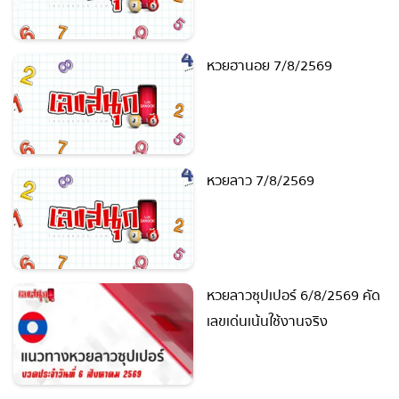
ถ่ายทอดสดหวยรัฐบาล
หวยฮานอย 7/8/2569
ถ่ายทอดสดหวยออมสิน
ถ่ายทอดสดหวย ธกส.
ถ่ายทอดสดหวยลาว
หวยลาว 7/8/2569
ถ่ายทอดสดหวยลาว ซุปเปอร์
ถ่ายทอดสดหวยฮานอย
หวยลาวซุปเปอร์ 6/8/2569 คัด
ถ่ายทอดสดหวยฮานอยพิเศษ
เลขเด่นเน้นใช้งานจริง
ถ่ายทอดสดหวยมาเลย์