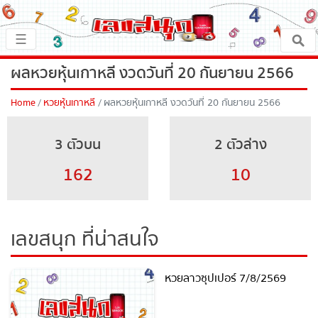
×
☰
หน้าหลัก
ผลหวยหุ้นเกาหลี งวดวันที่ 20 กันยายน 2566
เลขเด็ด
Home
หวยหุ้นเกาหลี
ผลหวยหุ้นเกาหลี งวดวันที่ 20 กันยายน 2566
ตรวจเลขสนุก
3 ตัวบน
2 ตัวล่าง
162
10
เลขสนุกมงคล
เลขสนุกคนดัง
เลขสนุก ที่น่าสนใจ
เลขสนุกความเชื่อ
หวยลาวซุปเปอร์ 7/8/2569
หวยสด