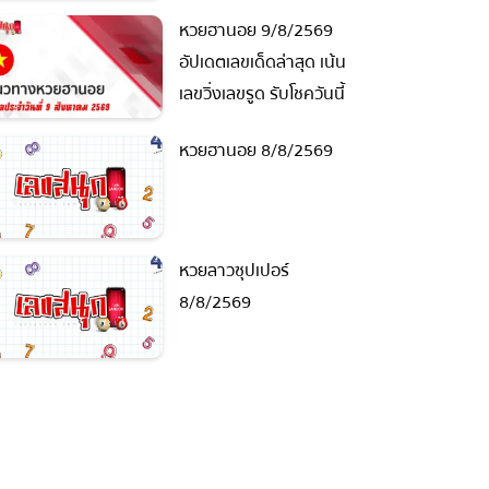
ย้อนหลัง
หวยฮานอย 9/8/2569
อัปเดตเลขเด็ดล่าสุด เน้น
เลขวิ่งเลขรูด รับโชควันนี้
หวยฮานอย 8/8/2569
หวยลาวซุปเปอร์
8/8/2569