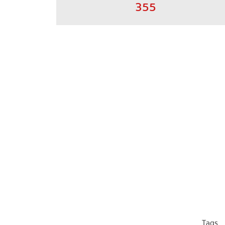
355
Tags