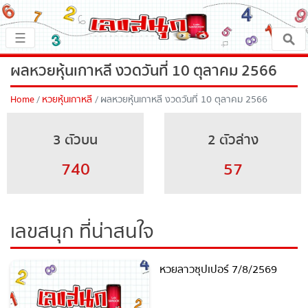
×
☰
หน้าหลัก
ผลหวยหุ้นเกาหลี งวดวันที่ 10 ตุลาคม 2566
เลขเด็ด
Home
หวยหุ้นเกาหลี
ผลหวยหุ้นเกาหลี งวดวันที่ 10 ตุลาคม 2566
ตรวจเลขสนุก
3 ตัวบน
2 ตัวล่าง
740
57
เลขสนุกมงคล
เลขสนุกคนดัง
เลขสนุก ที่น่าสนใจ
เลขสนุกความเชื่อ
หวยลาวซุปเปอร์ 7/8/2569
หวยสด