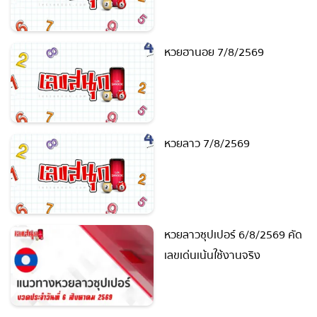
ถ่ายทอดสดหวยรัฐบาล
หวยฮานอย 7/8/2569
ถ่ายทอดสดหวยออมสิน
ถ่ายทอดสดหวย ธกส.
ถ่ายทอดสดหวยลาว
หวยลาว 7/8/2569
ถ่ายทอดสดหวยลาว ซุปเปอร์
ถ่ายทอดสดหวยฮานอย
หวยลาวซุปเปอร์ 6/8/2569 คัด
ถ่ายทอดสดหวยฮานอยพิเศษ
เลขเด่นเน้นใช้งานจริง
ถ่ายทอดสดหวยมาเลย์