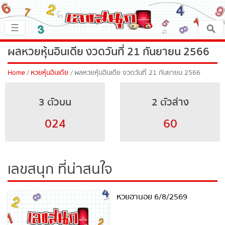
×
☰
หน้าหลัก
ผลหวยหุ้นอินเดีย งวดวันที่ 21 กันยายน 2566
เลขเด็ด
Home
หวยหุ้นอินเดีย
ผลหวยหุ้นอินเดีย งวดวันที่ 21 กันยายน 2566
ตรวจเลขสนุก
3 ตัวบน
2 ตัวล่าง
024
60
เลขสนุกมงคล
เลขสนุกคนดัง
เลขสนุก ที่น่าสนใจ
เลขสนุกความเชื่อ
หวยฮานอย 6/8/2569
หวยสด