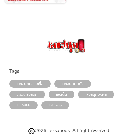
ถ่ายทอดสดหวยญีปุ่น
ถ่ายทอดสดหวยไต้หวัน
ถ่ายทอดสดหวยกัมพูชา
หวยหุ้นสด
Tags
หวยหุ้นไทย เย็น
เลขสนุกความเชื่อ
เลขสนุกคนดัง
หวยหุ้นเกาหลี
ตรวจเลขสนุก
เลขเด็ด
เลขสนุกมงคล
หวยหุ้นนิเคอิ เช้า
UFA888
lottovip
หวยหุ้นนิเคอิ บ่าย
2026 Leksanook. All right reserved