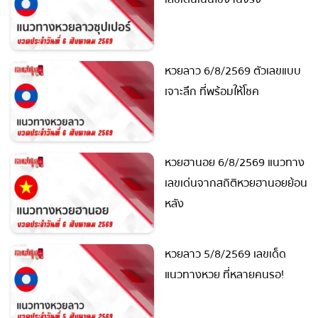
ถ่ายทอดสดหวยรัฐบาล
ถ่ายทอดสดหวยออมสิน
หวยลาว 6/8/2569 ตัวเลขแบบ
เจาะลึก ที่พร้อมให้โชค
ถ่ายทอดสดหวย ธกส.
ถ่ายทอดสดหวยลาว
หวยฮานอย 6/8/2569 แนวทาง
ถ่ายทอดสดหวยลาว ซุปเปอร์
เลขเด่นจากสถิติหวยฮานอยย้อน
หลัง
ถ่ายทอดสดหวยฮานอย
ถ่ายทอดสดหวยฮานอยพิเศษ
หวยลาว 5/8/2569 เลขเด็ด
แนวทางหวย ที่หลายคนรอ!
ถ่ายทอดสดหวยมาเลย์