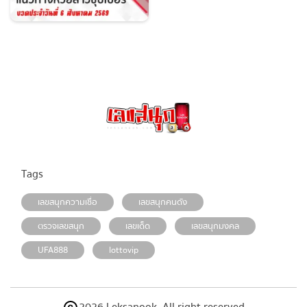
ถ่ายทอดสดหวยญีปุ่น
ถ่ายทอดสดหวยไต้หวัน
ถ่ายทอดสดหวยกัมพูชา
หวยหุ้นสด
หวยหุ้นไทย เย็น
Tags
หวยหุ้นเกาหลี
เลขสนุกความเชื่อ
เลขสนุกคนดัง
ตรวจเลขสนุก
เลขเด็ด
เลขสนุกมงคล
หวยหุ้นนิเคอิ เช้า
UFA888
lottovip
หวยหุ้นนิเคอิ บ่าย