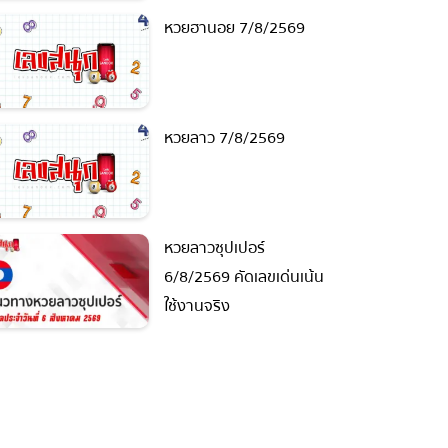
หวยฮานอย 7/8/2569
หวยลาว 7/8/2569
หวยลาวซุปเปอร์
6/8/2569 คัดเลขเด่นเน้น
ใช้งานจริง