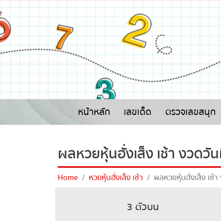
หน้าหลัก
เลขเด็ด
ตรวจเลขสนุก
ผลหวยหุ้นฮั่งเส็ง เช้า งวดวั
Home
หวยหุ้นฮั่งเส็ง เช้า
ผลหวยหุ้นฮั่งเส็ง เช้
3 ตัวบน