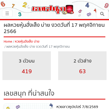
×
☰
หน้าหลัก
ผลหวยหุ้นฮั่งเส็ง บ่าย งวดวันที่ 17 พฤศจิกายน
2566
เลขเด็ด
Home
หวยหุ้นฮั่งเส็ง บ่าย
ผลหวยหุ้นฮั่งเส็ง บ่าย งวดวันที่ 17 พฤศจิกายน
ตรวจเลขสนุก
2566
3 ตัวบน
2 ตัวล่าง
เลขสนุกมงคล
419
63
เลขสนุกคนดัง
เลขสนุกความเชื่อ
เลขสนุก ที่น่าสนใจ
หวยสด
หวยลาวซุปเปอร์ 7/8/2569