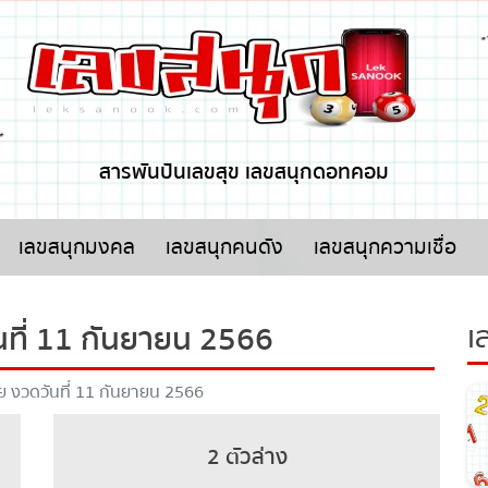
สารพันปันเลขสุข เลขสนุกดอทคอม
เลขสนุกมงคล
เลขสนุกคนดัง
เลขสนุกความเชื่อ
เ
ันที่ 11 กันยายน 2566
่าย งวดวันที่ 11 กันยายน 2566
2 ตัวล่าง