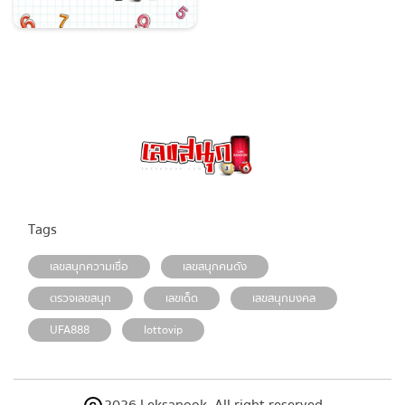
ถ่ายทอดสดหวยญีปุ่น
ถ่ายทอดสดหวยไต้หวัน
ถ่ายทอดสดหวยกัมพูชา
หวยหุ้นสด
หวยหุ้นไทย เย็น
Tags
หวยหุ้นเกาหลี
เลขสนุกความเชื่อ
เลขสนุกคนดัง
ตรวจเลขสนุก
เลขเด็ด
เลขสนุกมงคล
หวยหุ้นนิเคอิ เช้า
UFA888
lottovip
หวยหุ้นนิเคอิ บ่าย