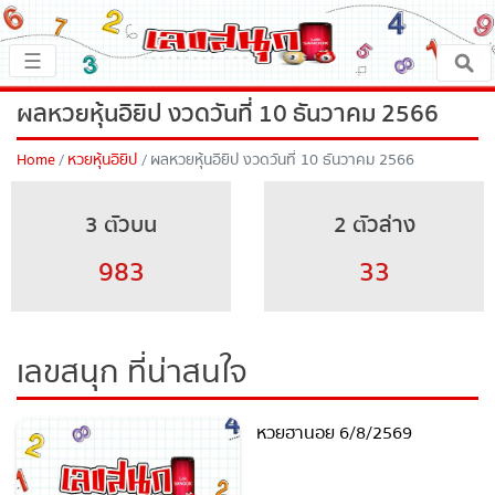
×
☰
หน้าหลัก
ผลหวยหุ้นอิยิป งวดวันที่ 10 ธันวาคม 2566
เลขเด็ด
Home
หวยหุ้นอิยิป
ผลหวยหุ้นอิยิป งวดวันที่ 10 ธันวาคม 2566
ตรวจเลขสนุก
3 ตัวบน
2 ตัวล่าง
983
33
เลขสนุกมงคล
เลขสนุกคนดัง
เลขสนุก ที่น่าสนใจ
เลขสนุกความเชื่อ
หวยฮานอย 6/8/2569
หวยสด