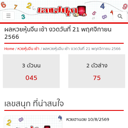
×
☰
หน้าหลัก
ผลหวยหุ้นจีน เช้า งวดวันที่ 21 พฤศจิกายน
2566
เลขเด็ด
Home
หวยหุ้นจีน เช้า
ผลหวยหุ้นจีน เช้า งวดวันที่ 21 พฤศจิกายน 2566
ตรวจเลขสนุก
3 ตัวบน
2 ตัวล่าง
เลขสนุกมงคล
045
75
เลขสนุกคนดัง
เลขสนุก ที่น่าสนใจ
เลขสนุกความเชื่อ
หวยฮานอย 10/8/2569
หวยสด