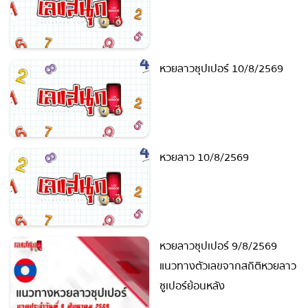
ถ่ายทอดสดหวยรัฐบาล
ถ่ายทอดสดหวยออมสิน
หวยลาวซุปเปอร์ 10/8/2569
ถ่ายทอดสดหวย ธกส.
ถ่ายทอดสดหวยลาว
หวยลาว 10/8/2569
ถ่ายทอดสดหวยลาว ซุปเปอร์
ถ่ายทอดสดหวยฮานอย
ถ่ายทอดสดหวยฮานอยพิเศษ
หวยลาวซุปเปอร์ 9/8/2569
แนวทางตัวเลขจากสถิติหวยลาว
ถ่ายทอดสดหวยมาเลย์
ซูเปอร์ย้อนหลัง