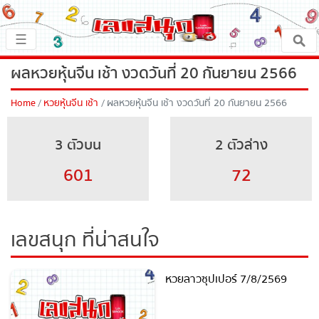
×
☰
หน้าหลัก
ผลหวยหุ้นจีน เช้า งวดวันที่ 20 กันยายน 2566
เลขเด็ด
Home
หวยหุ้นจีน เช้า
ผลหวยหุ้นจีน เช้า งวดวันที่ 20 กันยายน 2566
ตรวจเลขสนุก
3 ตัวบน
2 ตัวล่าง
601
72
เลขสนุกมงคล
เลขสนุกคนดัง
เลขสนุก ที่น่าสนใจ
เลขสนุกความเชื่อ
หวยลาวซุปเปอร์ 7/8/2569
หวยสด