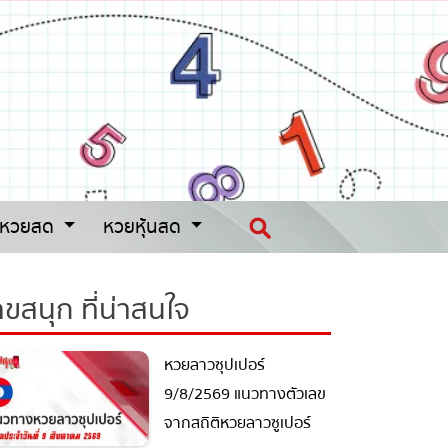
หวยสด
หวยหุ้นสด
ลขสนุก ที่น่าสนใจ
หวยลาวซุปเปอร์
9/8/2569 แนวทางตัวเลข
จากสถิติหวยลาวซูเปอร์