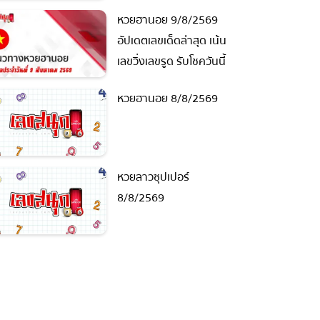
ย้อนหลัง
หวยฮานอย 9/8/2569
อัปเดตเลขเด็ดล่าสุด เน้น
เลขวิ่งเลขรูด รับโชควันนี้
หวยฮานอย 8/8/2569
หวยลาวซุปเปอร์
8/8/2569