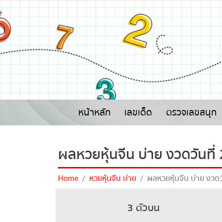
หน้าหลัก
เลขเด็ด
ตรวจเลขสนุก
ผลหวยหุ้นจีน บ่าย งวดวันที
Home
หวยหุ้นจีน บ่าย
ผลหวยหุ้นจีน บ่าย งวด
3 ตัวบน