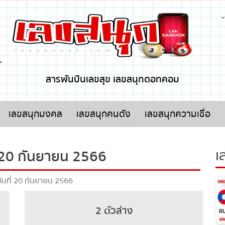
สารพันปันเลขสุข เลขสนุกดอทคอม
เลขสนุกมงคล
เลขสนุกคนดัง
เลขสนุกความเชื่อ
เ
่ 20 กันยายน 2566
วันที่ 20 กันยายน 2566
2 ตัวล่าง