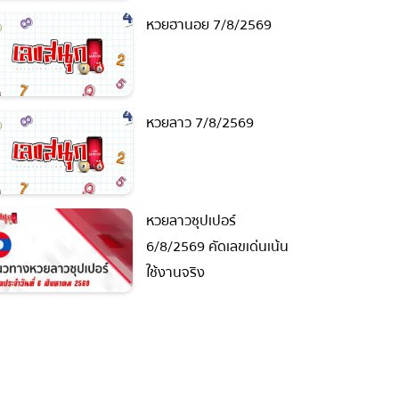
หวยฮานอย 7/8/2569
หวยลาว 7/8/2569
หวยลาวซุปเปอร์
6/8/2569 คัดเลขเด่นเน้น
ใช้งานจริง