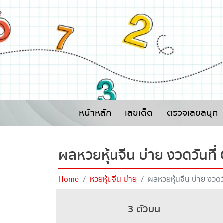
หน้าหลัก
เลขเด็ด
ตรวจเลขสนุก
ผลหวยหุ้นจีน บ่าย งวดวันที
Home
หวยหุ้นจีน บ่าย
ผลหวยหุ้นจีน บ่าย งวดว
3 ตัวบน