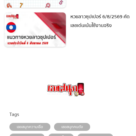
ถ่ายทอดสดหวยญีปุ่น
หวยลาวซุปเปอร์ 6/8/2569 คัด
ถ่ายทอดสดหวยไต้หวัน
เลขเด่นเน้นใช้งานจริง
ถ่ายทอดสดหวยกัมพูชา
หวยหุ้นสด
หวยหุ้นไทย เย็น
หวยหุ้นเกาหลี
หวยหุ้นนิเคอิ เช้า
Tags
หวยหุ้นนิเคอิ บ่าย
เลขสนุกความเชื่อ
เลขสนุกคนดัง