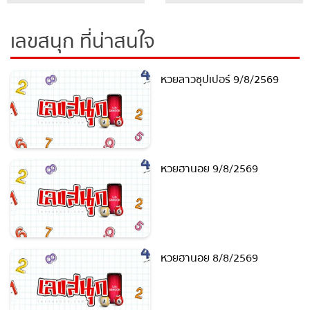
ถ่ายทอดสดหวยรัฐบาล
เลขสนุก ที่น่าสนใจ
ถ่ายทอดสดหวยออมสิน
หวยลาวซุปเปอร์ 9/8/2569
ถ่ายทอดสดหวย ธกส.
ถ่ายทอดสดหวยลาว
หวยฮานอย 9/8/2569
ถ่ายทอดสดหวยลาว ซุปเปอร์
ถ่ายทอดสดหวยฮานอย
ถ่ายทอดสดหวยฮานอยพิเศษ
หวยฮานอย 8/8/2569
ถ่ายทอดสดหวยมาเลย์