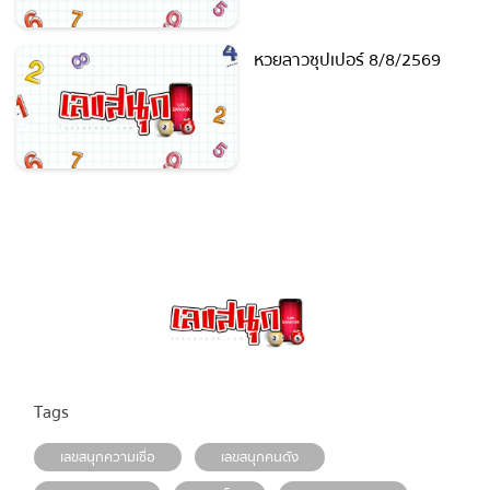
ถ่ายทอดสดหวยญีปุ่น
หวยลาวซุปเปอร์ 8/8/2569
ถ่ายทอดสดหวยไต้หวัน
ถ่ายทอดสดหวยกัมพูชา
หวยหุ้นสด
หวยหุ้นไทย เย็น
หวยหุ้นเกาหลี
หวยหุ้นนิเคอิ เช้า
Tags
หวยหุ้นนิเคอิ บ่าย
เลขสนุกความเชื่อ
เลขสนุกคนดัง