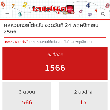
×
☰
หน้าหลัก
ผลหวยหวยไต้หวัน งวดวันที่ 24 พฤศจิกายน
2566
เลขเด็ด
Home
หวยไต้หวัน
ผลหวยหวยไต้หวัน งวดวันที่ 24 พฤศจิกายน
2566
ตรวจเลขสนุก
เลขที่ออก
เลขสนุกมงคล
1566
เลขสนุกคนดัง
เลขสนุกความเชื่อ
3 ตัวบน
2 ตัวล่าง
566
15
หวยสด