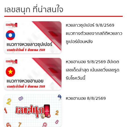
เลขสนุก ที่น่าสนใจ
ถ่ายทอดสดหวยรัฐบาล
ถ่ายทอดสดหวยออมสิน
หวยลาวซุปเปอร์ 9/8/2569
แนวทางตัวเลขจากสถิติหวยลาว
ถ่ายทอดสดหวย ธกส.
ซูเปอร์ย้อนหลัง
ถ่ายทอดสดหวยลาว
หวยฮานอย 9/8/2569 อัปเดต
ถ่ายทอดสดหวยลาว ซุปเปอร์
เลขเด็ดล่าสุด เน้นเลขวิ่งเลขรูด
รับโชควันนี้
ถ่ายทอดสดหวยฮานอย
หวยฮานอย 8/8/2569
ถ่ายทอดสดหวยฮานอยพิเศษ
ถ่ายทอดสดหวยมาเลย์