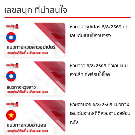
เลขสนุก ที่น่าสนใจ
ถ่ายทอดสดหวยรัฐบาล
ถ่ายทอดสดหวยออมสิน
หวยลาวซุปเปอร์ 6/8/2569 คัด
เลขเด่นเน้นใช้งานจริง
ถ่ายทอดสดหวย ธกส.
ถ่ายทอดสดหวยลาว
หวยลาว 6/8/2569 ตัวเลขแบบ
ถ่ายทอดสดหวยลาว ซุปเปอร์
เจาะลึก ที่พร้อมให้โชค
ถ่ายทอดสดหวยฮานอย
หวยฮานอย 6/8/2569 แนวทาง
ถ่ายทอดสดหวยฮานอยพิเศษ
เลขเด่นจากสถิติหวยฮานอยย้อน
หลัง
ถ่ายทอดสดหวยมาเลย์