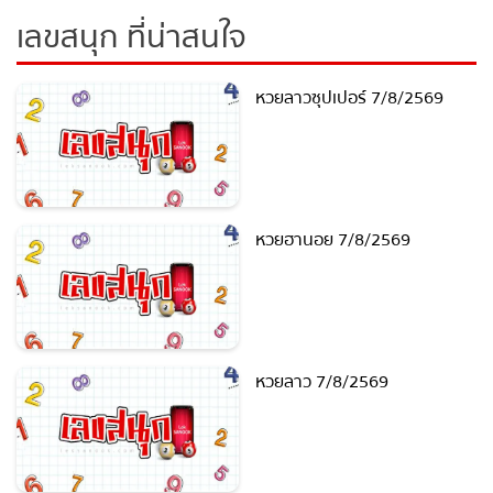
เลขสนุก ที่น่าสนใจ
ถ่ายทอดสดหวยรัฐบาล
ถ่ายทอดสดหวยออมสิน
หวยลาวซุปเปอร์ 7/8/2569
ถ่ายทอดสดหวย ธกส.
ถ่ายทอดสดหวยลาว
หวยฮานอย 7/8/2569
ถ่ายทอดสดหวยลาว ซุปเปอร์
ถ่ายทอดสดหวยฮานอย
หวยลาว 7/8/2569
ถ่ายทอดสดหวยฮานอยพิเศษ
ถ่ายทอดสดหวยมาเลย์