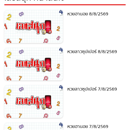
ถ่ายทอดสดหวยรัฐบาล
หวยฮานอย 8/8/2569
ถ่ายทอดสดหวยออมสิน
ถ่ายทอดสดหวย ธกส.
หวยลาวซุปเปอร์ 8/8/2569
ถ่ายทอดสดหวยลาว
ถ่ายทอดสดหวยลาว ซุปเปอร์
ถ่ายทอดสดหวยฮานอย
หวยลาวซุปเปอร์ 7/8/2569
ถ่ายทอดสดหวยฮานอยพิเศษ
ถ่ายทอดสดหวยมาเลย์
หวยฮานอย 7/8/2569