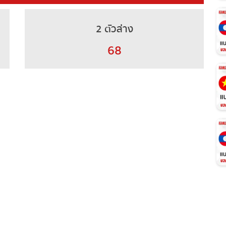
2 ตัวล่าง
68