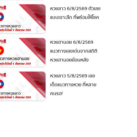
หวยลาว 6/8/2569 ตัวเลข
แบบเจาะลึก ที่พร้อมให้โชค
หวยฮานอย 6/8/2569
แนวทางเลขเด่นจากสถิติ
หวยฮานอยย้อนหลัง
หวยลาว 5/8/2569 เลข
เด็ดแนวทางหวย ที่หลาย
คนรอ!