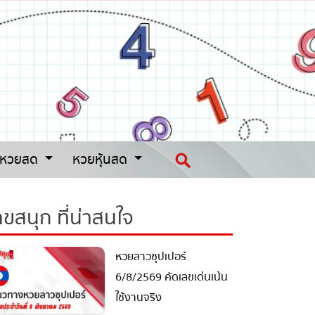
หวยสด
หวยหุ้นสด
ลขสนุก ที่น่าสนใจ
หวยลาวซุปเปอร์
6/8/2569 คัดเลขเด่นเน้น
ใช้งานจริง