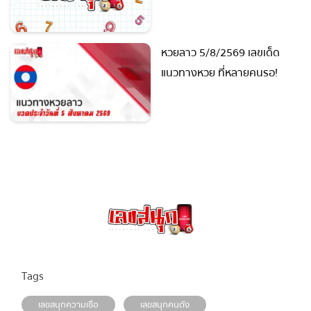
ถ่ายทอดสดหวยญีปุ่น
ถ่ายทอดสดหวยไต้หวัน
หวยลาว 5/8/2569 เลขเด็ด
แนวทางหวย ที่หลายคนรอ!
ถ่ายทอดสดหวยกัมพูชา
หวยหุ้นสด
หวยหุ้นไทย เย็น
หวยหุ้นเกาหลี
หวยหุ้นนิเคอิ เช้า
หวยหุ้นนิเคอิ บ่าย
Tags
เลขสนุกความเชื่อ
เลขสนุกคนดัง