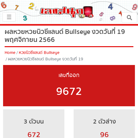
×
☰
หน้าหลัก
ผลหวยหวยนิวซีแลนด์ Bullseye งวดวันที่ 19
พฤศจิกายน 2566
เลขเด็ด
Home
หวยนิวซีแลนด์ Bullseye
ผลหวยหวยนิวซีแลนด์ Bullseye งวดวันที่ 19
ตรวจเลขสนุก
พฤศจิกายน 2566
เลขที่ออก
เลขสนุกมงคล
9672
เลขสนุกคนดัง
เลขสนุกความเชื่อ
3 ตัวบน
2 ตัวล่าง
หวยสด
672
96