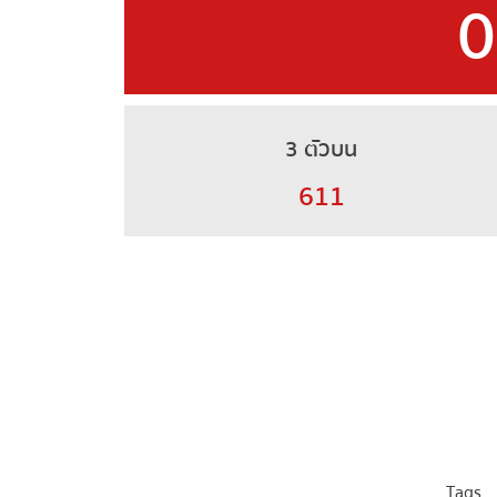
0
3 ตัวบน
611
Tags