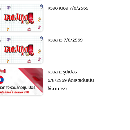
หวยฮานอย 7/8/2569
หวยลาว 7/8/2569
หวยลาวซุปเปอร์
6/8/2569 คัดเลขเด่นเน้น
ใช้งานจริง