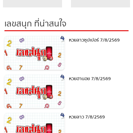
ถ่ายทอดสดหวยรัฐบาล
เลขสนุก ที่น่าสนใจ
ถ่ายทอดสดหวยออมสิน
หวยลาวซุปเปอร์ 7/8/2569
ถ่ายทอดสดหวย ธกส.
ถ่ายทอดสดหวยลาว
ถ่ายทอดสดหวยลาว ซุปเปอร์
หวยฮานอย 7/8/2569
ถ่ายทอดสดหวยฮานอย
ถ่ายทอดสดหวยฮานอยพิเศษ
หวยลาว 7/8/2569
ถ่ายทอดสดหวยมาเลย์