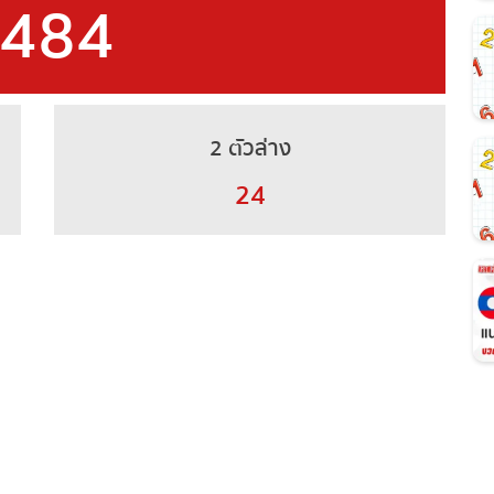
484
2 ตัวล่าง
24