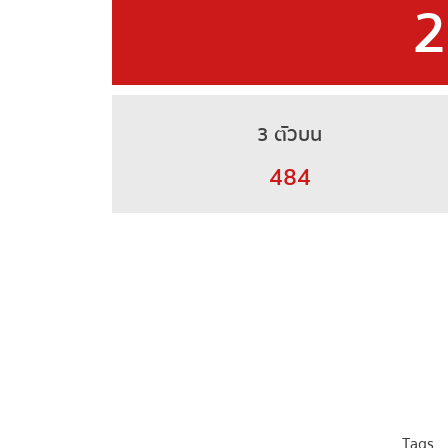
2
3 ตัวบน
484
Tags