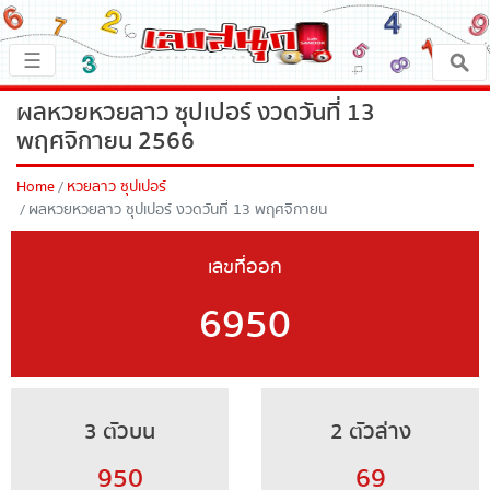
×
☰
หน้าหลัก
ผลหวยหวยลาว ซุปเปอร์ งวดวันที่ 13
พฤศจิกายน 2566
เลขเด็ด
Home
หวยลาว ซุปเปอร์
ผลหวยหวยลาว ซุปเปอร์ งวดวันที่ 13 พฤศจิกายน
ตรวจเลขสนุก
2566
เลขที่ออก
เลขสนุกมงคล
6950
เลขสนุกคนดัง
เลขสนุกความเชื่อ
3 ตัวบน
2 ตัวล่าง
หวยสด
950
69