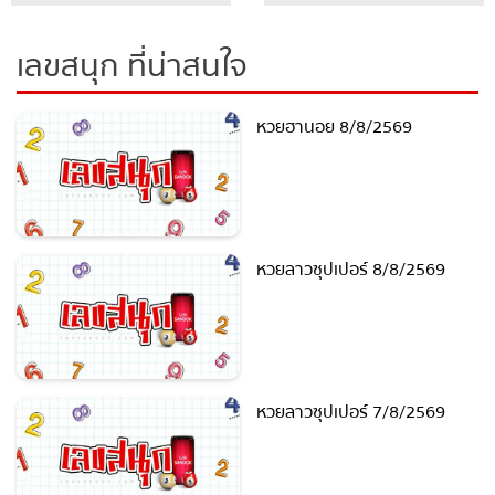
ถ่ายทอดสดหวยรัฐบาล
เลขสนุก ที่น่าสนใจ
ถ่ายทอดสดหวยออมสิน
หวยฮานอย 8/8/2569
ถ่ายทอดสดหวย ธกส.
ถ่ายทอดสดหวยลาว
หวยลาวซุปเปอร์ 8/8/2569
ถ่ายทอดสดหวยลาว ซุปเปอร์
ถ่ายทอดสดหวยฮานอย
ถ่ายทอดสดหวยฮานอยพิเศษ
หวยลาวซุปเปอร์ 7/8/2569
ถ่ายทอดสดหวยมาเลย์