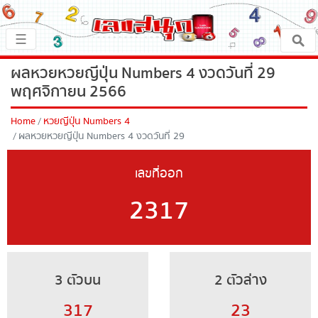
×
☰
หน้าหลัก
ผลหวยหวยญีปุ่น Numbers 4 งวดวันที่ 29
พฤศจิกายน 2566
เลขเด็ด
Home
หวยญีปุ่น Numbers 4
ผลหวยหวยญีปุ่น Numbers 4 งวดวันที่ 29
ตรวจเลขสนุก
พฤศจิกายน 2566
เลขที่ออก
เลขสนุกมงคล
2317
เลขสนุกคนดัง
เลขสนุกความเชื่อ
3 ตัวบน
2 ตัวล่าง
หวยสด
317
23