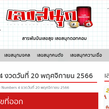
สารพันปันเลขสุข เลขสนุกดอทคอม
เลขสนุกมงคล
เลขสนุกคนดัง
เลขสนุกความเชื่อ
เ
 งวดวันที่ 20 พฤศจิกายน 2566
 Numbers 4 งวดวันที่ 20 พฤศจิกายน 2566
ลขที่ออก