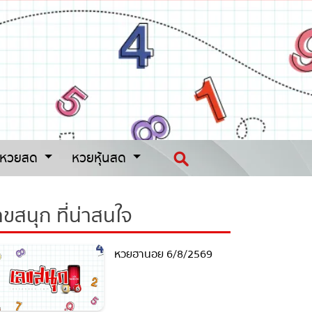
หวยสด
หวยหุ้นสด
ลขสนุก ที่น่าสนใจ
หวยฮานอย 6/8/2569