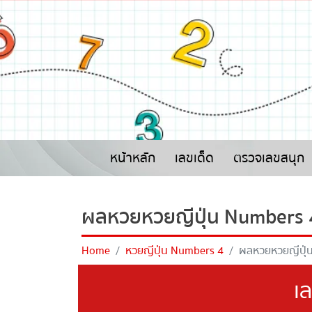
หน้าหลัก
เลขเด็ด
ตรวจเลขสนุก
ผลหวยหวยญีปุ่น Numbers 4
Home
หวยญีปุ่น Numbers 4
ผลหวยหวยญีปุ่น
เ