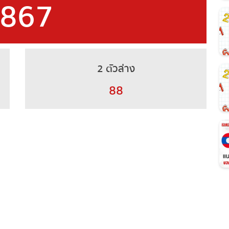
867
2 ตัวล่าง
88