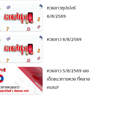
หวยลาวซุปเปอร์
6/8/2569
หวยลาว 6/8/2569
หวยลาว 5/8/2569 เลข
เด็ดแนวทางหวย ที่หลาย
คนรอ!