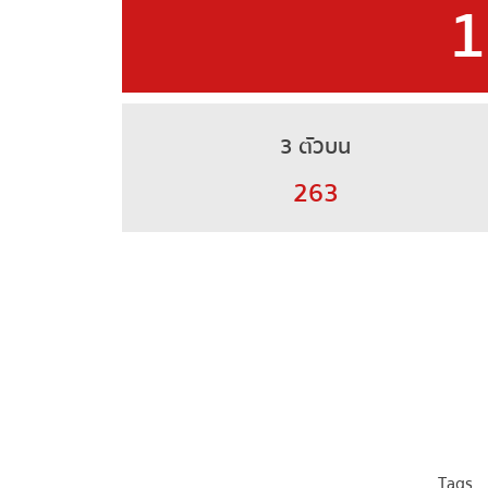
1
3 ตัวบน
263
Tags